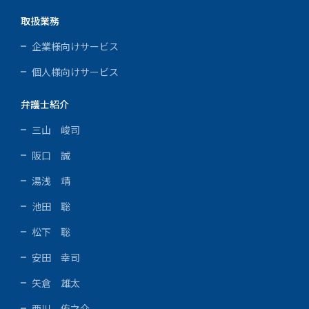
取扱業務
企業様向けサービス
個人様向けサービス
弁護士紹介
三山 峻司
阪口 誠
湯浅 靖
池田 聡
松下 聡
安田 幸司
矢倉 雄太
西川 侑之介