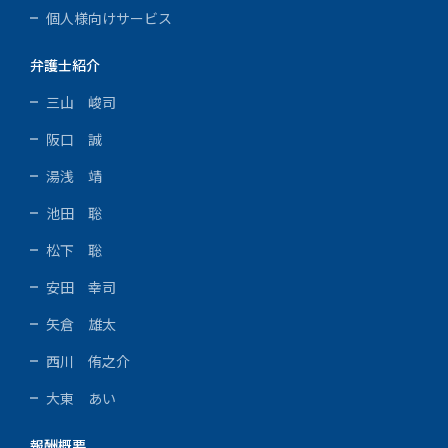
個人様向けサービス
弁護士紹介
三山 峻司
阪口 誠
湯浅 靖
池田 聡
松下 聡
安田 幸司
矢倉 雄太
西川 侑之介
大東 あい
報酬概要