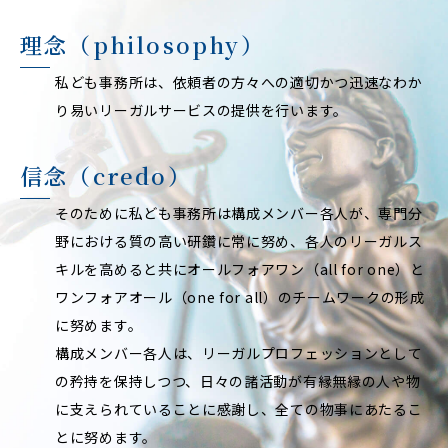
理念（philosophy）
私ども事務所は、依頼者の方々への適切かつ迅速なわか
り易いリーガルサービスの提供を行います。
信念（credo）
そのために私ども事務所は構成メンバー各人が、専門分
野における質の高い研鑽に常に努め、各人のリーガルス
キルを高めると共にオールフォアワン（all for one）と
ワンフォアオール（one for all）のチームワークの形成
に努めます。
構成メンバー各人は、リーガルプロフェッションとして
の矜持を保持しつつ、日々の諸活動が有縁無縁の人や物
に支えられていることに感謝し、全ての物事にあたるこ
とに努めます。